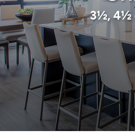
3½, 4½ 