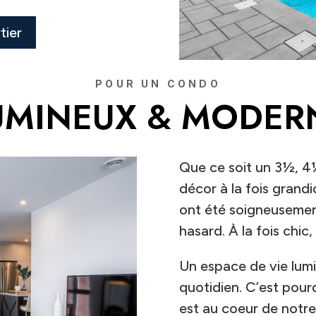
tier
POUR UN CONDO
UMINEUX & MODER
Que ce soit un 3½, 4
décor à la fois grandi
ont été soigneusement 
hasard. À la fois chic
Un espace de vie lumi
quotidien. C’est pour
est au coeur de notre