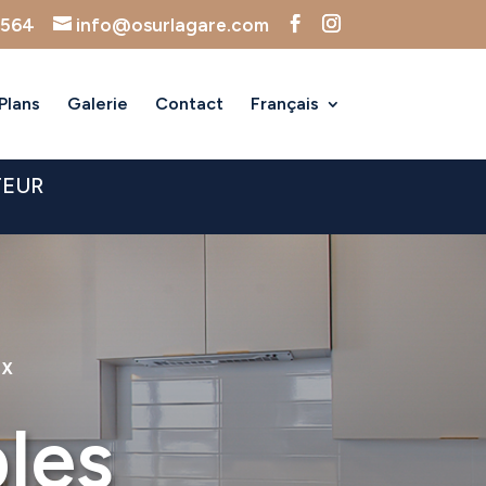
3564
info@osurlagare.com
Plans
Galerie
Contact
Français
TEUR
TX
les