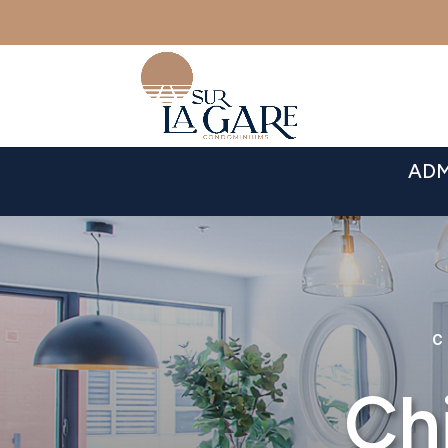
ADM
C
Ch