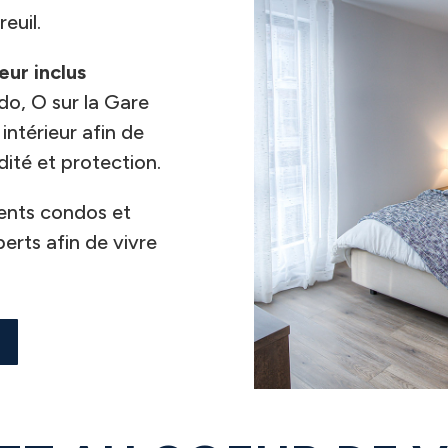
euil.
eur inclus
do, O sur la Gare
ntérieur afin de
ité et protection.
rents condos et
erts afin de vivre